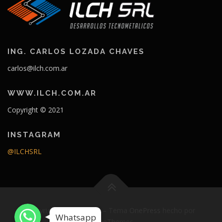
ING. CARLOS LOZADA CHAVES
carlos@ilch.com.ar
WWW.ILCH.COM.AR
Copyright © 2021
INSTAGRAM
@ILCHSRL
Whatsapp
Whatsapp
Copyright © 2026 ILCH
–
Tema
OnePress
hecho por
Whatsapp
Whatsapp
FameThemes