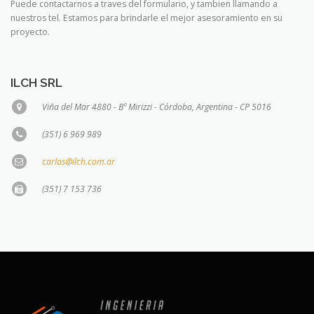
Puede contactarnos a traves del formulario, y tambien llamando a
nuestros tel. Estamos para brindarle el mejor asesoramiento en su
proyecto.
ILCH SRL
Viña del Mar 4880 - Bº Mirizzi - Córdoba, Argentina - CP 5016
(351) 6 969 989
carlos@ilch.com.ar
(351) 7 153 736