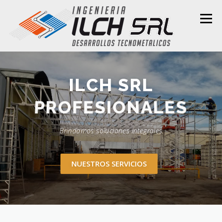
Saltar
al
Menú
contenido
HOME
HISTORIA EN OBRAS
NOTICIAS
ILCH SRL
PROFESIONALES
CONTACTO
Brindamos soluciones integrales
NUESTROS SERVICIOS